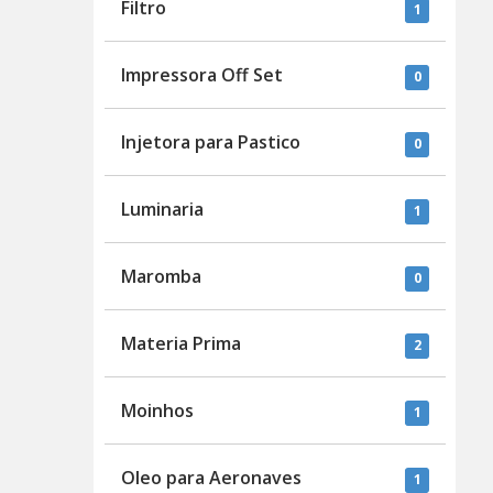
Filtro
1
Impressora Off Set
0
Injetora para Pastico
0
Luminaria
1
Maromba
0
Materia Prima
2
Moinhos
1
Oleo para Aeronaves
1