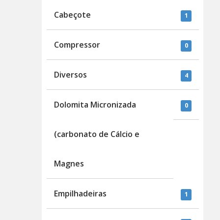
Cabeçote
1
Compressor
0
Diversos
4
Dolomita Micronizada
0
(carbonato de Cálcio e
Magnes
Empilhadeiras
1