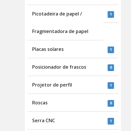
Picotadeira de papel /
1
Fragmentadora de papel
Placas solares
1
Posicionador de frascos
0
Projetor de perfil
1
Roscas
0
Serra CNC
1